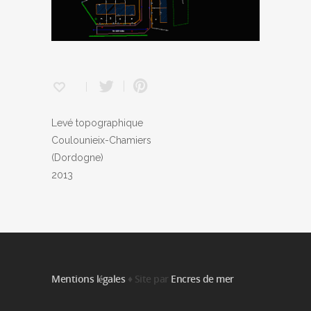
Levé topographique
Coulounieix-Chamiers
(Dordogne)
2013
Mentions légales
♦ Site par
Encres de mer